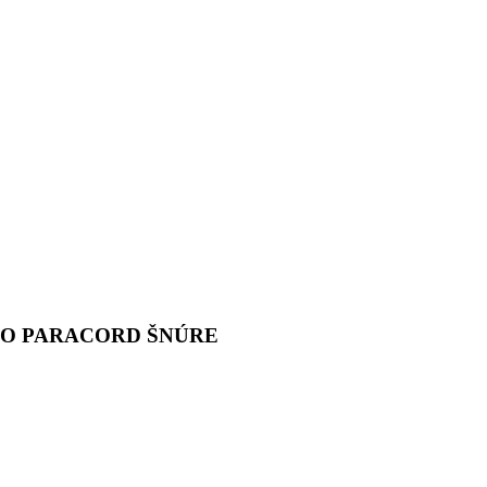
O PARACORD ŠNÚRE
Internetová stránka paracordnaramky.sk bola vytvorená pret
aby sa ľudia viac zoznámili s materiálom paracord, aby
vedeli, koľko doplnkov a funkčných predmetov sa dá z neh
vyrobiť. Paracord nie je len módny doplnok, ale
predovšetkým funkčný predmet, ktorý sa Vám zíde v rôzny