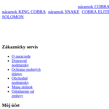
životných situáciách. Paracord 550 je vlastne parašutisticá
šnúra, z ktorej sa vyrábajú náramky (napr.
náramok COBR
náramok KING COBRA
,
náramok SNAKE
,
COBRA ELIT
SOLOMON
atď.). Keďže táto šnúra sa vyznačuje svojou
vysokou pevnosťou, odolnosťou a všestranným použitím,
náramok z nej neslúži len ako módny doplnok, ale aj ako
funkčná výbava turistov, horolezcov, či vyznávačov prežitia
prírode.
Zákaznícky servis
O paracorde
Dopravné
podmienky
Ochrana osobných
údajov
Obchodné
podmienky
Mapa stránok
Odstúpenie od
zmluvy
Môj účet