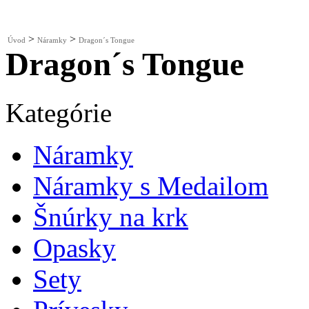
>
>
Úvod
Náramky
Dragon´s Tongue
Dragon´s Tongue
Kategórie
Náramky
Náramky s Medailom
Šnúrky na krk
Opasky
Sety