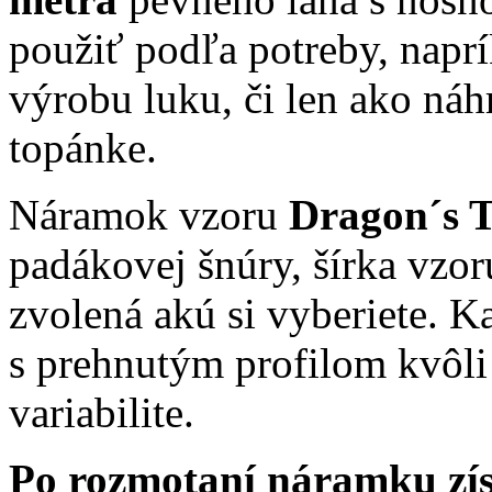
použiť podľa potreby, naprí
výrobu luku, či len ako náh
topánke.
Náramok vzoru
Dragon´s 
padákovej šnúry, šírka vzor
zvolená akú si vyberiete. 
s prehnutým profilom kvôli
variabilite.
Po rozmotaní náramku zí