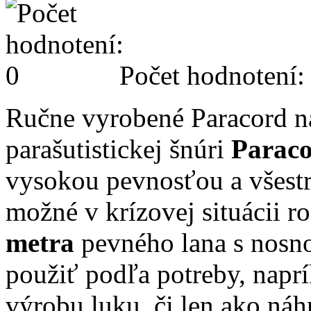
Počet hodnotení:
Ručne vyrobené Paracord n
parašutistickej šnúri
Paraco
vysokou pevnosťou a všest
možné v krízovej situácii r
metra
pevného lana s nos
použiť podľa potreby, naprí
výrobu luku, či len ako náh