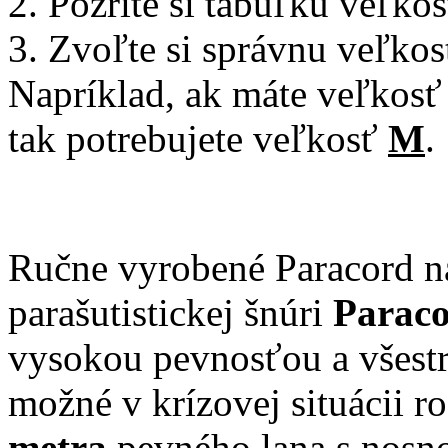
2. Pozrite si tabuľku veľkos
3. Zvoľte si správnu veľkos
Napríklad, ak máte veľkosť
tak potrebujete veľkosť
M
.
Ručne vyrobené Paracord n
parašutistickej šnúri
Paraco
vysokou pevnosťou a všest
možné v krízovej situácii r
metra
pevného lana s nos