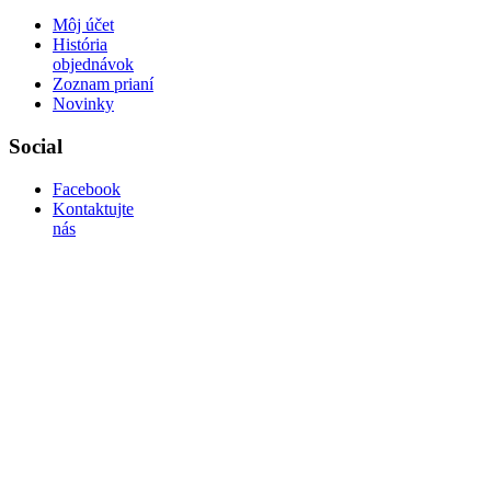
Môj účet
História
objednávok
Zoznam prianí
Novinky
Social
Facebook
Kontaktujte
nás